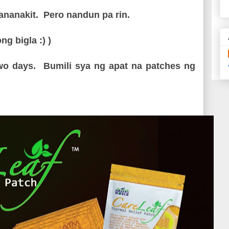
nanakit. Pero nandun pa rin.
ng bigla :) )
two days. Bumili sya ng apat na patches ng