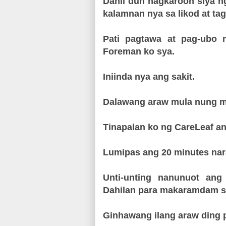
Dahil dun nagkaroon siya 
kalamnan nya sa likod at tag
Pati pagtawa at pag-ubo 
Foreman ko sya.
Iniinda nya ang sakit.
Dalawang araw mula nung m
Tinapalan ko ng CareLeaf ang
Lumipas ang 20 minutes na
Unti-unting nanunuot ang
Dahilan para makaramdam s
Ginhawang ilang araw ding 