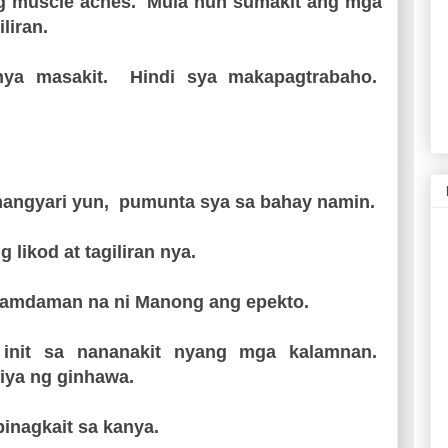
ng muscle aches. Mula nun sumakit ang mga
iliran.
nya masakit. Hindi sya makapagtrabaho.
angyari yun, pumunta sya sa bahay namin.
 likod at tagiliran nya.
ramdaman na ni Manong ang epekto.
 init sa nananakit nyang mga kalamnan.
iya ng ginhawa.
pinagkait sa kanya.