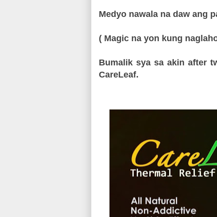
Medyo nawala na daw ang pa
( Magic na yon kung naglaho
Bumalik sya sa akin after 
CareLeaf.