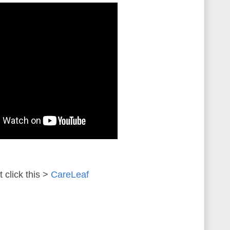
 click this >
CareLeaf