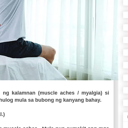
g kalamnan (muscle aches / myalgia) si
ulog mula sa bubong ng kanyang bahay.
.)