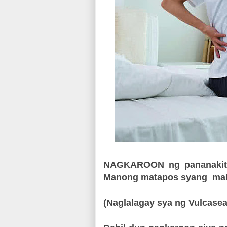
NAGKAROON ng pananakit n
Manong matapos syang mah
(Naglalagay sya ng Vulcaseal