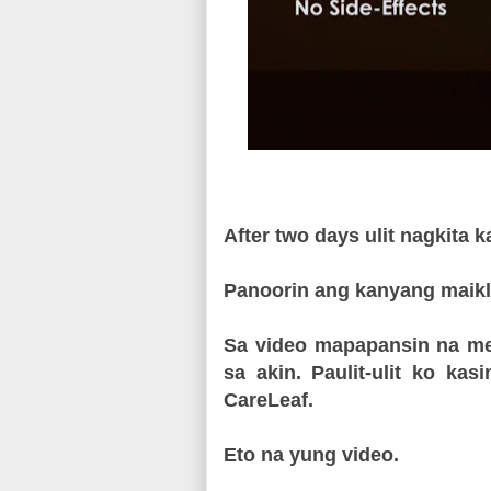
After two days ulit nagkita
Panoorin ang kanyang maikli
Sa video mapapansin na med
sa akin. Paulit-ulit ko ka
CareLeaf.
Eto na yung video.