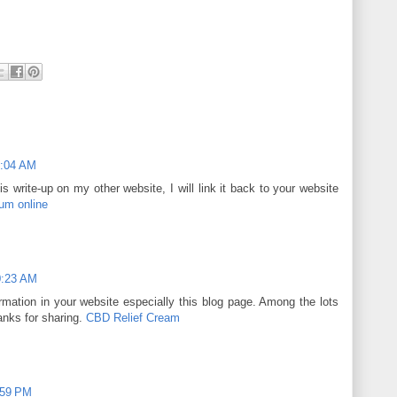
5:04 AM
is write-up on my other website, I will link it back to your website
um online
0:23 AM
rmation in your website especially this blog page. Among the lots
anks for sharing.
CBD Relief Cream
:59 PM